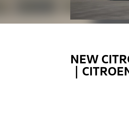
NEW CITR
｜CITROE