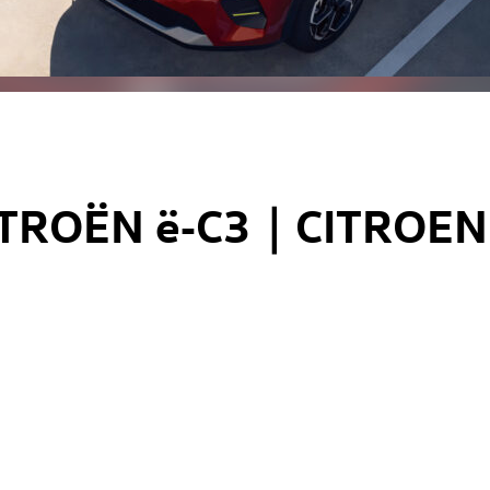
ITROËN ë‑C3｜CITROE