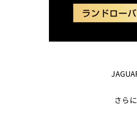
JAG
さら